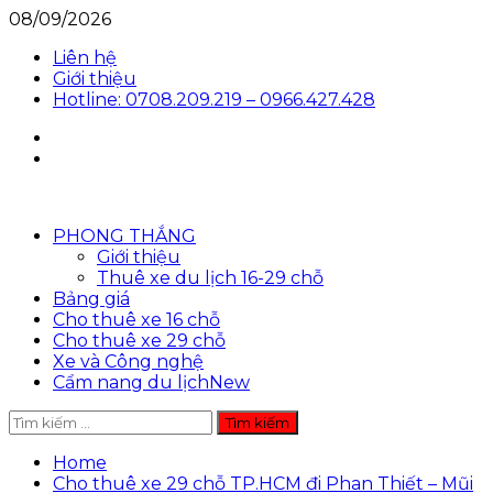
Skip
08/09/2026
to
Liên hệ
content
Giới thiệu
Hotline: 0708.209.219 – 0966.427.428
Facebook
Youtube
Primary
PHONG THẮNG
Menu
Giới thiệu
Thuê xe du lịch 16-29 chỗ
Bảng giá
Cho thuê xe 16 chỗ
Cho thuê xe 29 chỗ
Xe và Công nghệ
Cẩm nang du lịch
New
Tìm
kiếm
cho:
Home
Cho thuê xe 29 chỗ TP.HCM đi Phan Thiết – Mũi