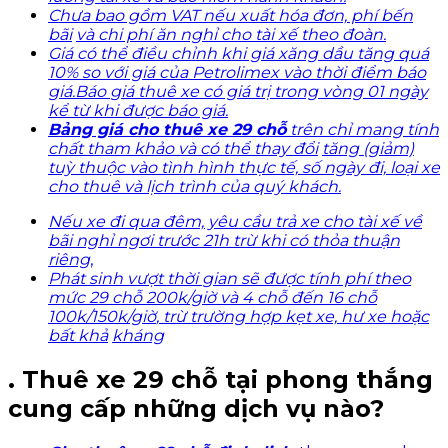
Chưa bao gồm
VAT nếu xuất
hóa đơn,
phí bến
bãi
và chi phí ăn
nghỉ cho tài
xế theo đoàn.
Giá có thể
điều chỉnh khi
giá xăng dầu
tăng quá
10%
so với giá của
Petrolimex vào
thời điểm báo
giá.Báo
giá thuê xe
có giá trị trong
vòng 01
ngày
kể từ
khi được
báo giá.
Bảng giá
cho thuê
xe 29 chỗ
trên chỉ mang
tính
chất tham
khảo và có
thể thay đổi
tăng (giảm)
tuỳ
thuộc vào
tình hình
thực tế,
số ngày đi,
loại xe
cho thuê
và lịch trình
của quý
khách.
Nếu xe
đi qua đêm,
yêu cầu
trả xe
cho tài xế
về
bãi nghỉ
ngơi trước
21h trừ khi
có thỏa
thuận
riêng
,
Phát sinh
vượt thời
gian sẽ được
tính phí theo
mức 29
chỗ 200k/giờ
và 4 chỗ
đến 16 chỗ
100k/150k/giờ
, trừ trường
hợp kẹt xe,
hư xe hoặc
bất khả
kháng
. Thuê xe 29 chỗ tại phong thắng
cung cấp những dịch vụ nào?