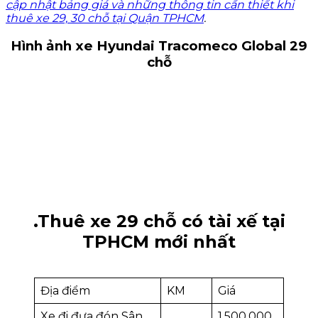
cập
nhật bảng
giá và những
thông tin
cần thiết
khi
thuê xe
29, 30
chỗ tại
Quận TPHCM
.
Hình ảnh xe Hyundai Tracomeco Global 29
chỗ
.Thuê xe 29 chỗ có tài xế tại
TPHCM mới nhất
Địa điểm
KM
Giá
Xe đi đưa đón Sân
1.500.000