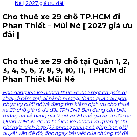
Né [ 2027 giá ưu đãi ]
Cho thuê xe 29 chỗ TP.HCM đi
Phan Thiết – Mũi Né [ 2027 giá ưu
đãi ]
Cho thuê xe 29 chỗ tại Quận 1, 2,
3, 4, 5, 6, 7, 8, 9, 10, 11, TPHCM đi
Phan Thiết Mũi Né
Bạn đang lên
kế hoạch
thuê xe cho một
chuyến đi
chơi,
đi cắm trại,
đi hành hương,
tham quan du lịch
,
phục vụ cưới hỏi
,
và đang tìm
kiếm dịch vụ
cho thuê
xe 29 chỗ giá rẻ ưu
đãi, TPHCM?
Bạn đang cần biết
thông tin về
bảng giá thuê xe 29 chỗ giá rẻ ưu đãi
tại
Quận
TPHCM để có
thể lên kế
hoạch và
quản lý chi
phí một cách
hợp lý?
phong thắng
sẽ giúp
bạn giải
quyết vấn
đề đó,
đọc ngay bài
viết của chúng
tôi để