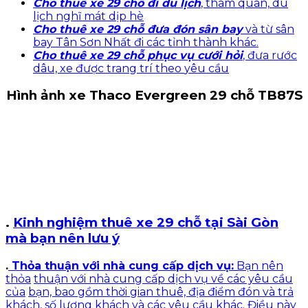
Cho thuê
xe 29 chỗ đi
du lịch
,
tham quan,
du
lịch
nghĩ mát
dịp hè
Cho thuê
xe 29 chỗ
đưa đón
sân bay
và từ sân
bay Tân Sơn
Nhất đi các
tỉnh thành
khác.
Cho thuê
xe 29 chỗ phục
vụ cưới hỏi
,
đưa rước
dâu, xe
được trang
trí theo
yêu cầu
Hình ảnh xe Thaco Evergreen 29 chỗ TB87S
.
Kinh nghiệm
thuê xe 29
chỗ tại Sài
Gòn
mà bạn
nên lưu ý
.
Thỏa thuận vớ
i nhà cung
cấp dịch vụ
:
Bạn nên
thỏa
thuận với nhà
cung cấp dịch
vụ về các
yêu cầu
của
bạn, bao gồm
thời gian thuê,
địa điểm đón
và trả
khách,
số lượng khách
và các yêu
cầu khác.
Điều này