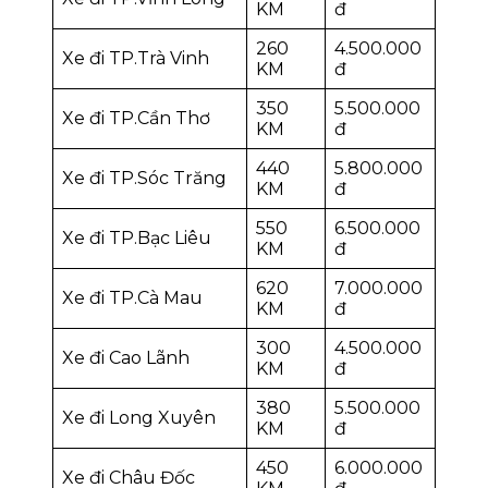
KM
đ
260
4.500.000
Xe đi TP.Trà Vinh
KM
đ
350
5.500.000
Xe đi TP.Cần Thơ
KM
đ
440
5.800.000
Xe đi TP.Sóc Trăng
KM
đ
550
6.500.000
Xe đi TP.Bạc Liêu
KM
đ
620
7.000.000
Xe đi TP.Cà Mau
KM
đ
300
4.500.000
Xe đi Cao Lãnh
KM
đ
380
5.500.000
Xe đi Long Xuyên
KM
đ
450
6.000.000
Xe đi Châu Đốc