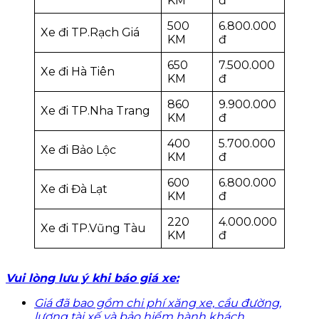
KM
đ
500
6.800.000
Xe đi TP.Rạch Giá
KM
đ
650
7.500.000
Xe đi Hà Tiên
KM
đ
860
9.900.000
Xe đi TP.Nha Trang
KM
đ
400
5.700.000
Xe đi Bảo Lộc
KM
đ
600
6.800.000
Xe đi Đà Lạt
KM
đ
220
4.000.000
Xe đi TP.Vũng Tàu
KM
đ
Vui lòng lưu ý khi
báo giá xe:
Giá đã bao
gồm chi phí
xăng xe,
cầu đường,
lương tài xế
và bảo hiểm
hành khách.