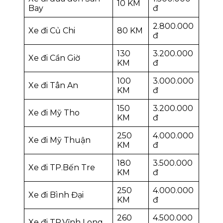
10 KM
Bay
đ
2.800.000
Xe đi Củ Chi
80 KM
đ
130
3.200.000
Xe đi Cần Giờ
KM
đ
100
3.000.000
Xe đi Tân An
KM
đ
150
3.200.000
Xe đi Mỹ Tho
KM
đ
250
4.000.000
Xe đi Mỹ Thuận
KM
đ
180
3.500.000
Xe đi TP.Bến Tre
KM
đ
250
4.000.000
Xe đi Bình Đại
KM
đ
260
4.500.000
Xe đi TP.Vĩnh Long