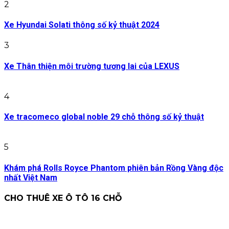
2
Xe Hyundai Solati thông số kỷ thuật 2024
3
Xe Thân thiện môi trường tương lai của LEXUS
4
Xe tracomeco global noble 29 chỗ thông số kỷ thuật
5
Khám phá Rolls Royce Phantom phiên bản Rồng Vàng độc
nhất Việt Nam
CHO THUÊ XE Ô TÔ 16 CHỖ